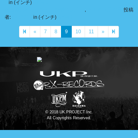
8
in (インチ)
NEWS
名古屋店頭キャンペーン開催決定！
,
2018年6月22日
投稿
者:
ukfc2018
in (インチ)
NEWS
Previous page
Next page
13
«
7
8
9
10
11
»
© 2018 UK.PROJECT Inc.
All Copyrights Reserved.