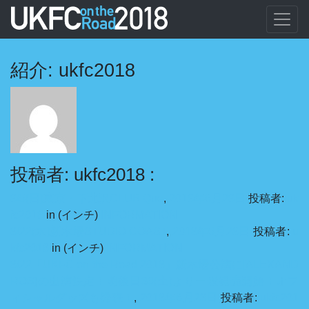
紹介: ukfc2018
投稿者: ukfc2018 :
8/5(日)東京・下北沢CLUB Que
,
2018年6月28日
投稿者:
uk
fc2018
in (インチ)
INFORMATION
8/22(水)新木場STUDIO COAST
,
2018年6月28日
投稿者:
u
kfc2018
in (インチ)
INFORMATION
8/22「UKFC on the Road 2018」新木場公演に[ALEXAND
ROS]の出演決定！明後日30(土)より一般発売開始！オフ
ィシャルグッズも発表！
,
2018年6月28日
投稿者:
ukfc201