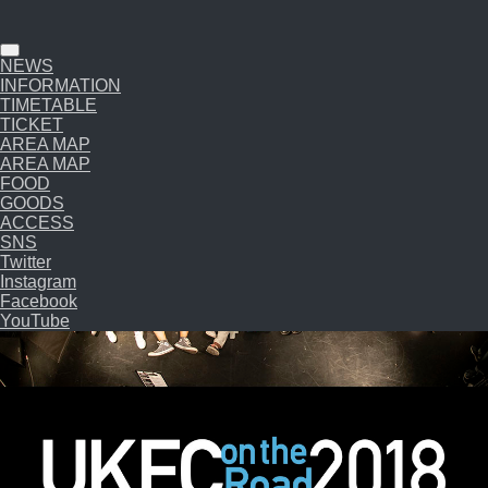
コ
ン
テ
NEWS
ン
INFORMATION
ツ
TIMETABLE
へ
TICKET
AREA MAP
ス
AREA MAP
キ
FOOD
ッ
GOODS
プ
ACCESS
SNS
Twitter
Instagram
Facebook
YouTube